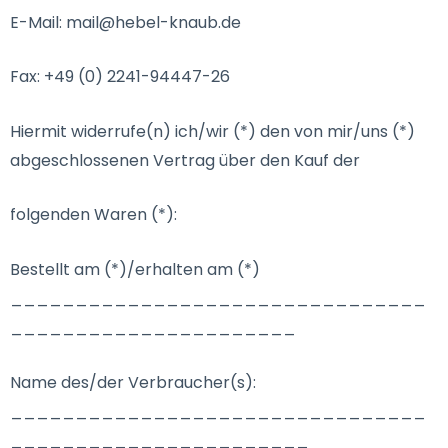
E-Mail: mail@hebel-knaub.de
Fax: +49 (0) 2241-94447-26
Hiermit widerrufe(n) ich/wir (*) den von mir/uns (*)
abgeschlossenen Vertrag über den Kauf der
folgenden Waren (*):
Bestellt am (*)/erhalten am (*)
________________________________
______________________
Name des/der Verbraucher(s):
________________________________
_______________________