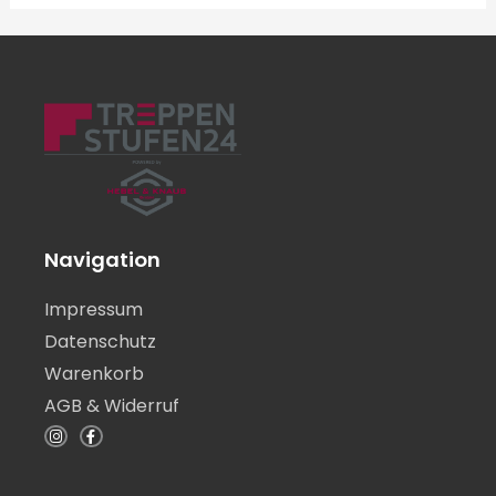
Navigation
Impressum
Datenschutz
Warenkorb
AGB & Widerruf
I
F
n
a
s
c
t
e
a
b