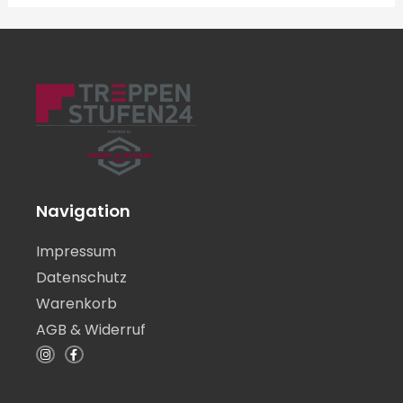
Navigation
Impressum
Datenschutz
Warenkorb
AGB & Widerruf
I
F
n
a
s
c
t
e
a
b