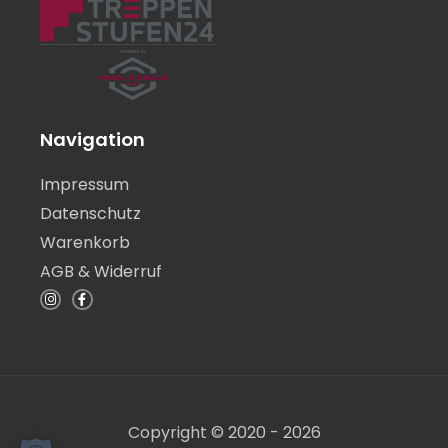
Navigation
Impressum
Datenschutz
Warenkorb
AGB & Widerruf
I
F
n
a
s
c
t
e
a
b
g
o
r
o
a
k
m
-
f
Copyright © 2020 - 2026